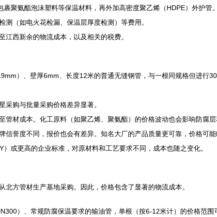
外包裹聚氨酯泡沫塑料等保温材料，再外加高密度聚乙烯（HDPE）外护
检测（如电火花检漏、保温层厚度检测）等费用。
至江西新余的物流成本，以及相关的税费。
19mm）、壁厚6mm、长度12米的普通无缝钢管，与一根同规格但进行3
星采购与批量采购价格差异显著。
至管材成本。化工原料（如聚乙烯、聚氨酯）的价格波动也会影响防腐层
牌信誉度不同，报价也会有差异。知名大厂的产品质量更可靠，价格可能
SY）或更高的企业标准，对原材料和工艺要求不同，成本也随之变化。
从北方管材生产基地采购。因此，价格包含了显著的物流成本。
-DN300）、常规防腐保温要求的输油管，单根（按6-12米计）的价格