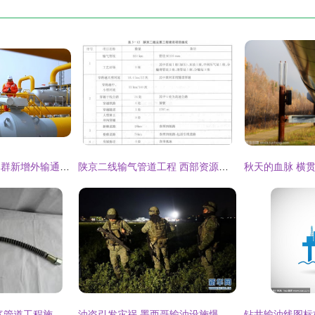
东北地区最大储气库群新增外输通道，油气管网协同发展迎来新突破
陕京二线输气管道工程 西部资源东输的经济动脉
3405132 K36K0输气管道工程施工服务方案解析
油盗引发灾祸 墨西哥输油设施爆炸致超百人死伤